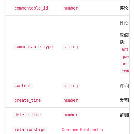
commentable_id
number
评论目标
评论目
取值范
括：
commentable_type
string
artic
quest
answe
comme
content
string
评论内
create_time
number
发表时
delete_time
number
🔐删除
relationships
CommentRelationship