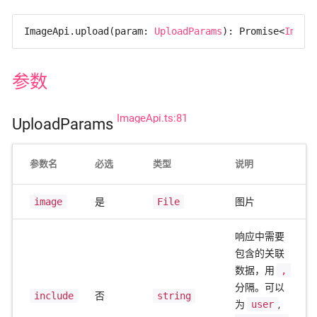
ImageApi.upload(
param: 
UploadParams
): Promise<
Image
参数
ImageApi.ts:81
UploadParams
参数名
必选
类型
说明
image
是
File
图片
响应中需要
包含的关联
数据，用
,
分隔。可以
include
否
string
为
user
,