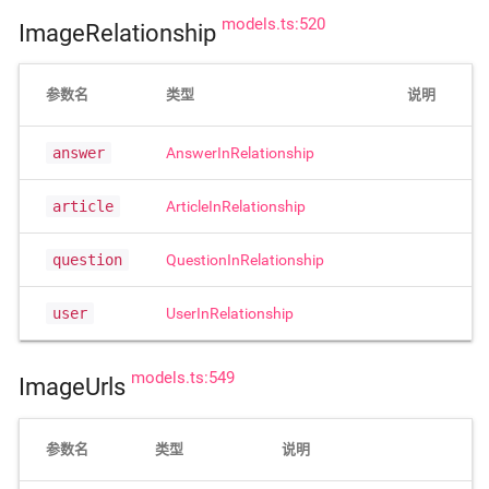
models.ts:520
ImageRelationship
参数名
类型
说明
answer
AnswerInRelationship
article
ArticleInRelationship
question
QuestionInRelationship
user
UserInRelationship
models.ts:549
ImageUrls
参数名
类型
说明