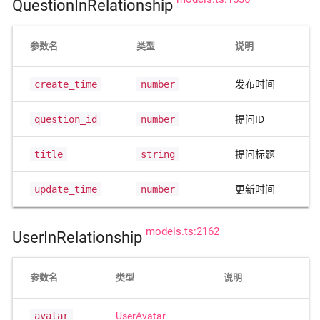
QuestionInRelationship
参数名
类型
说明
create_time
number
发布时间
question_id
number
提问ID
title
string
提问标题
update_time
number
更新时间
models.ts:2162
UserInRelationship
参数名
类型
说明
avatar
UserAvatar