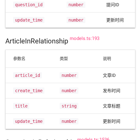
question_id
number
提问ID
update_time
number
更新时间
models.ts:193
ArticleInRelationship
参数名
类型
说明
article_id
number
文章ID
create_time
number
发布时间
title
string
文章标题
update_time
number
更新时间
models.ts:1536