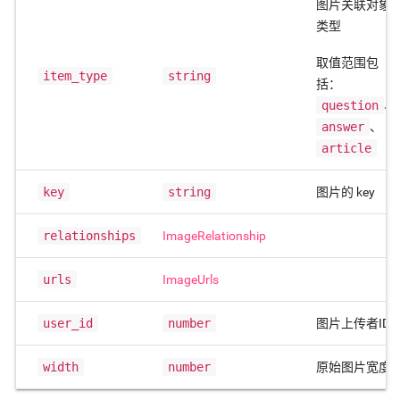
图片关联对象
类型
取值范围包
item_type
string
括：
question
、
answer
、
article
key
string
图片的 key
relationships
ImageRelationship
urls
ImageUrls
user_id
number
图片上传者ID
width
number
原始图片宽度