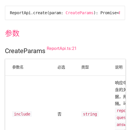
ReportApi.create(
param: 
CreateParams
): Promise<
Repo
参数
ReportApi.ts:21
CreateParams
参数名
必选
类型
说明
响应中
含的关
据，用
隔。可
repor
include
否
string
quest
answe