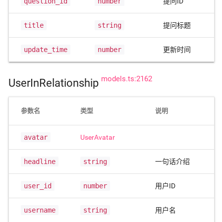
question_id
number
提问ID
title
string
提问标题
update_time
number
更新时间
models.ts:2162
UserInRelationship
参数名
类型
说明
avatar
UserAvatar
headline
string
一句话介绍
user_id
number
用户ID
username
string
用户名