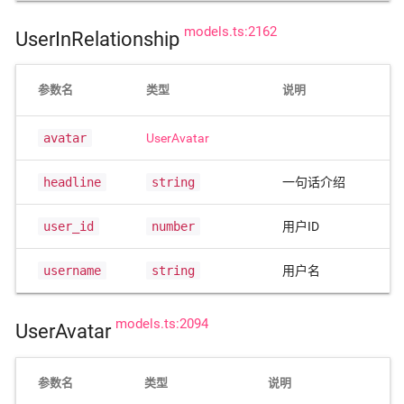
models.ts:2162
UserInRelationship
参数名
类型
说明
avatar
UserAvatar
headline
string
一句话介绍
user_id
number
用户ID
username
string
用户名
models.ts:2094
UserAvatar
参数名
类型
说明