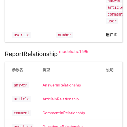
answer
、
article
comment
user
user_id
number
用户ID
models.ts:1696
ReportRelationship
参数名
类型
说明
answer
AnswerInRelationship
article
ArticleInRelationship
comment
CommentInRelationship
question
QuestionInRelationship