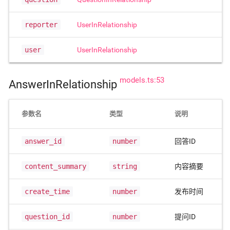
reporter
UserInRelationship
user
UserInRelationship
models.ts:53
AnswerInRelationship
参数名
类型
说明
answer_id
number
回答ID
content_summary
string
内容摘要
create_time
number
发布时间
question_id
number
提问ID