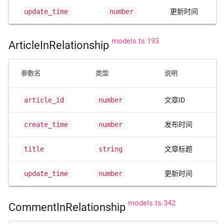
update_time
number
更新时间
models.ts:193
ArticleInRelationship
参数名
类型
说明
article_id
number
文章ID
create_time
number
发布时间
title
string
文章标题
update_time
number
更新时间
models.ts:342
CommentInRelationship