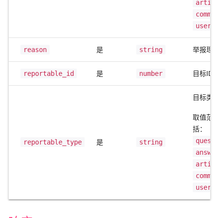
artic
comme
user
reason
是
string
举报理
reportable_id
是
number
目标ID
目标类
取值范
括：
quest
reportable_type
是
string
answe
artic
comme
user