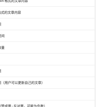
down 格式的文章内容
 格式的文章内容
间
时间
数量
题
间（用户可以更新自己的文章）
赞成票 - 反对票，可能为负数）