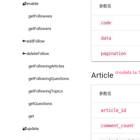
🔐enable
参数名
getFollowees
code
getFollowers
data
🔑addFollow
pagination
🔑deleteFollow
getFollowingArticles
models.ts:
Article
getFollowingQuestions
getFollowingTopics
参数名
getQuestions
article_id
get
comment_count
🔐update