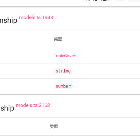
models.ts:1933
onship
类型
TopicCover
string
number
models.ts:2162
nship
类型