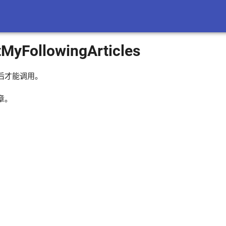
tMyFollowingArticles
后才能调用。
章。