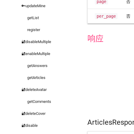
page
否
🔑updateMine
per_page
否
getList
register
响应
🔐disableMultiple
🔐enableMultiple
getAnswers
getArticles
🔐deleteAvatar
getComments
🔐deleteCover
ArticlesResp
🔐disable