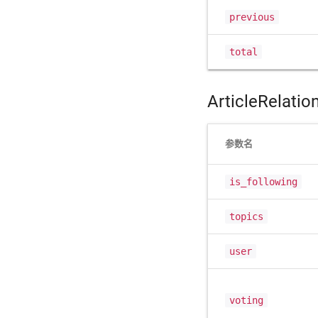
previous
total
ArticleRelatio
参数名
is_following
topics
user
voting