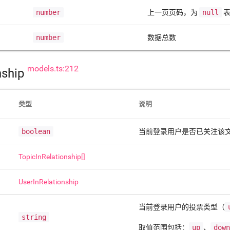
number
上一页页码，为
null
表
number
数据总数
models.ts:212
nship
类型
说明
boolean
当前登录用户是否已关注该
TopicInRelationship[]
UserInRelationship
当前登录用户的投票类型（
string
取值范围包括：
up
、
dow