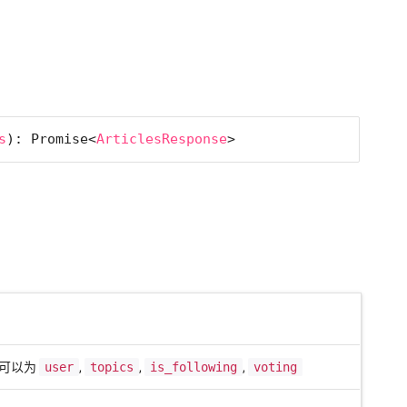
s
): Promise<
ArticlesResponse
>
可以为
user
,
topics
,
is_following
,
voting