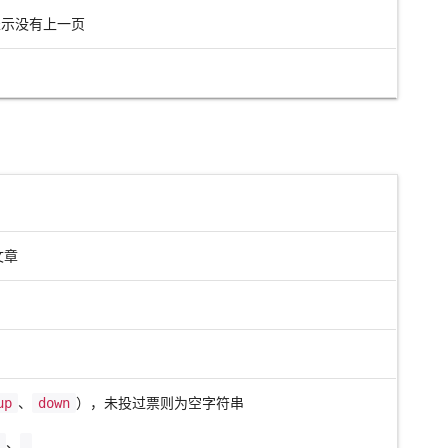
示没有上一页
文章
up
、
down
），未投过票则为空字符串
n
、