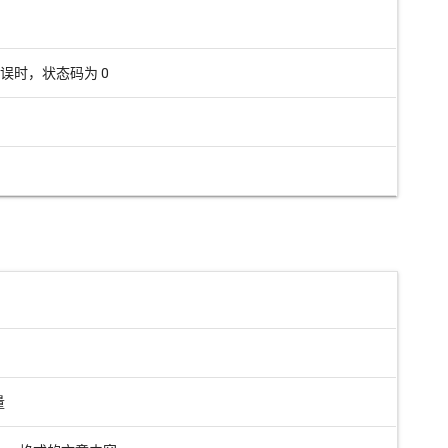
误时，状态码为 0
量