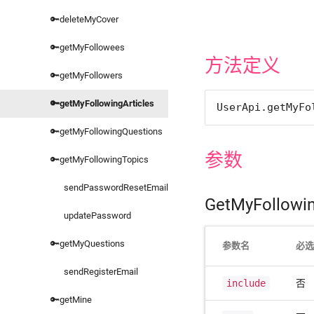
🔑deleteMyCover
🔑getMyFollowees
方法定义
🔑getMyFollowers
🔑getMyFollowingArticles
UserApi.getMyFo
🔑getMyFollowingQuestions
参数
🔑getMyFollowingTopics
sendPasswordResetEmail
GetMyFollowi
updatePassword
🔑getMyQuestions
参数名
必
sendRegisterEmail
include
否
🔑getMine