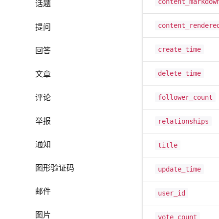
content_markdow
话题
content_rendere
提问
create_time
回答
文章
delete_time
评论
follower_count
举报
relationships
通知
title
图形验证码
update_time
邮件
user_id
图片
vote_count