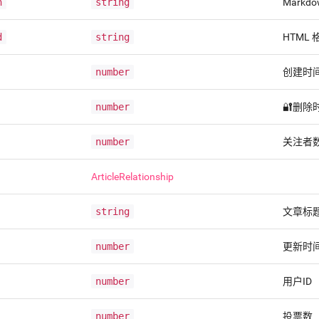
n
string
Mark
d
string
HTML
number
创建时
number
🔐删除
number
关注者
ArticleRelationship
string
文章标
number
更新时
number
用户ID
number
投票数（