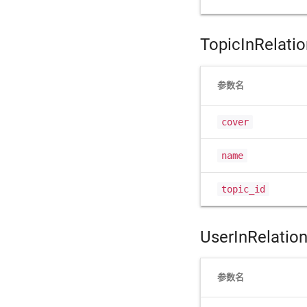
TopicInRelati
参数名
cover
name
topic_id
UserInRelatio
参数名