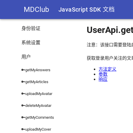
MDClub
JavaScript SDK 文档
UserApi.ge
身份验证
系统设置
注意：该接口需要登陆
用户
获取登录用户关注的文
方法定义
🔑getMyAnswers
参数
响应
🔑getMyArticles
🔑uploadMyAvatar
🔑deleteMyAvatar
🔑getMyComments
🔑uploadMyCover